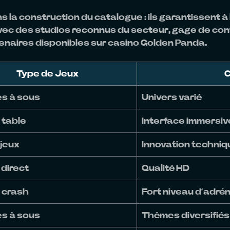
a construction du catalogue : ils garantissent à la 
 avec des studios reconnus du secteur, gage de cont
tenaires disponibles sur casino Golden Panda.
Type de Jeux
C
s à sous
Univers varié
 table
Interface immersiv
jeux
Innovation techniq
 direct
Qualité HD
 crash
Fort niveau d’adrén
s à sous
Thèmes diversifiés