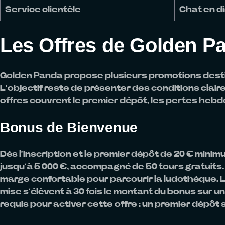
Service clientèle
Chat en di
Les Offres de Golden P
Golden Panda propose plusieurs promotions destin
L’objectif reste de présenter des conditions clai
offres couvrent le premier dépôt, les pertes hebdom
Bonus de Bienvenue
Dès l’inscription et le premier dépôt de 20 € mi
jusqu’à 5 000 €, accompagné de 50 tours gratuits. 
marge confortable pour parcourir la ludothèque. 
mise s’élèvent à 30 fois le montant du bonus sur 
requis pour activer cette offre : un premier dépôt s