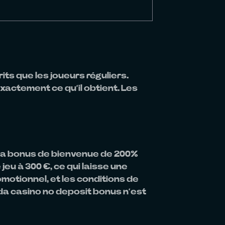
s que les joueurs réguliers.
xactement ce qu’il obtient. Les
anda bonus de bienvenue de 200%
eu à 300 €, ce qui laisse une
otionnel, et les conditions de
nda casino no deposit bonus n’est