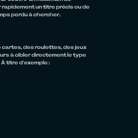
 rapidement un titre précis ou de
emps perdu à chercher.
e cartes, des roulettes, des jeux
rs à cibler directement le type
À titre d’exemple :