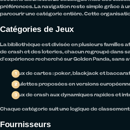
préférences. La navigation reste simple grâce à un
parcourir une catégorie entière. Cette organisat
Catégories de Jeux
La bibliothèque est divisée en plusieurs familles af
de crash et des loteries, chacun regroupé dans sa
d’expérience recherché sur Golden Panda, sans avoi
Jeux de cartes : poker, blackjack et baccarat
Roulettes proposées en versions européenne
Jeux de crash aux dynamiques rapides et int
Chaque catégorie suit une logique de classement 
Fournisseurs