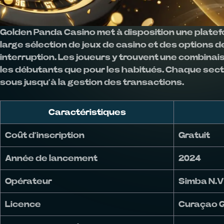
Golden Panda Casino met à disposition une platef
large sélection de jeux de casino et des options 
interruption. Les joueurs y trouvent une combinai
les débutants que pour les habitués. Chaque sectio
sous jusqu’à la gestion des transactions.
Caractéristiques
Coût d’inscription
Gratuit
Année de lancement
2024
Opérateur
Simba N.V
Licence
Curaçao G