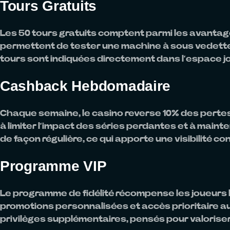
Tours Gratuits
Les 50 tours gratuits comptent parmi les avantage
permettent de tester une machine à sous vedette 
tours sont indiquées directement dans l’espace joueu
Cashback Hebdomadaire
Chaque semaine, le casino reverse 10% des pertes
à limiter l’impact des séries perdantes et à mainte
de façon régulière, ce qui apporte une visibilité 
Programme VIP
Le programme de fidélité récompense les joueurs le
promotions personnalisées et accès prioritaire au 
privilèges supplémentaires, pensés pour valorise