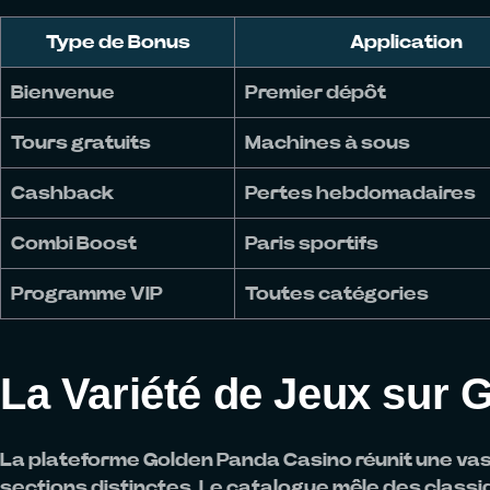
Type de Bonus
Application
Bienvenue
Premier dépôt
Tours gratuits
Machines à sous
Cashback
Pertes hebdomadaires
Combi Boost
Paris sportifs
Programme VIP
Toutes catégories
La Variété de Jeux sur
La plateforme Golden Panda Casino réunit une vast
sections distinctes. Le catalogue mêle des class