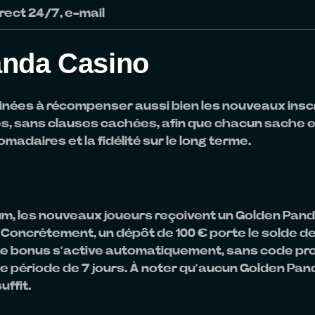
rect 24/7, e-mail
anda Casino
ées à récompenser aussi bien les nouveaux inscrit
res, sans clauses cachées, afin que chacun sache e
adaires et la fidélité sur le long terme.
nimum, les nouveaux joueurs reçoivent un Golden P
Concrètement, un dépôt de 100 € porte le solde de j
Le bonus s’active automatiquement, sans code prom
une période de 7 jours. À noter qu’aucun Golden Pa
uffit.