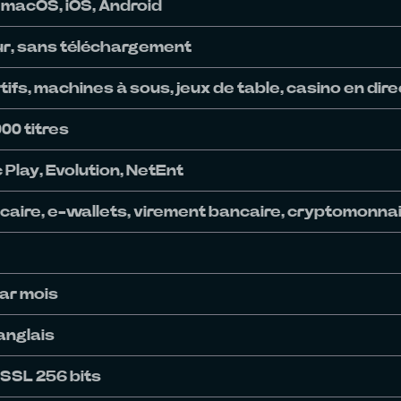
macOS, iOS, Android
r, sans téléchargement
tifs, machines à sous, jeux de table, casino en dire
000 titres
Play, Evolution, NetEnt
caire, e-wallets, virement bancaire, cryptomonna
par mois
anglais
SSL 256 bits