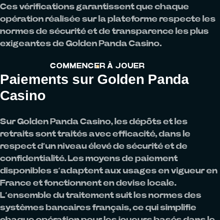
Ces vérifications garantissent que chaque
opération réalisée sur la plateforme respecte les
normes de sécurité et de transparence les plus
exigeantes de Golden Panda Casino.
COMMENCER À JOUER
Paiements sur Golden Panda
Casino
Sur Golden Panda Casino, les dépôts et les
retraits sont traités avec efficacité, dans le
respect d’un niveau élevé de sécurité et de
confidentialité. Les moyens de paiement
disponibles s’adaptent aux usages en vigueur en
France et fonctionnent en devise locale.
L’ensemble du traitement suit les normes des
systèmes bancaires français, ce qui simplifie
chaque opération pour les joueurs basés dans le