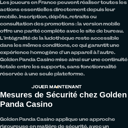
Les joueurs en France peuvent réaliser toutes les
actions essentielles directement depuis leur
mobile. Inscription, dépôts, retraits ou
consultation des promotions : la version mobile
offre une parité complète avec le site de bureau.
L’intégralité de la ludothèque reste accessible
dans les mêmes conditions, ce qui garantit une
expérience homogène d’un appareil à l’autre.
Golden Panda Casino mise ainsi sur une continuité
totale entre les supports, sans fonctionnalité
réservée à une seule plateforme.
JOUER MAINTENANT
Mesures de Sécurité chez Golden
Panda Casino
Golden Panda Casino applique une approche
rigoureuse en matière de sécurité, avec un