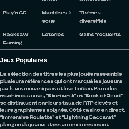
Play’n GO
Machines à
Thèmes
sous
diversifiés
Hacksaw
Loteries
Gains fréquents
Gaming
Jeux Populaires
La sélection des titres les plus joués rassemble
plusieurs références qui ont marqué les joueurs
par leurs mécaniques et leur finition. Parmi les
machines à sous, “Starburst” et “Book of Dead”
se distinguent par leurs taux de RTP élevés et
leurs graphismes soignés. Côté casino en direct,
“Immersive Roulette” et “Lightning Baccarat”
plongent le joueur dans un environnement