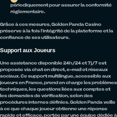
périodiquement pour assurer la conformité
réglementaire.
Grâce à ces mesures, Golden Panda Casino
préserve à la fois l’intégrité de la plateforme et la
confiance de ses utilisateurs.
Support aux Joueurs
Une assistance disponible 24h/24 et 7j/7 est
proposée via chat en direct, e-mail et réseaux
sociaux. Ce support multilingue, accessible aux
joueurs en France, prend en charge les problèmes
techniques, les questions liées aux comptes et
les demandes de vérification, selon des
procédures internes définies. Golden Panda veille
à ce que chaque joueur obtienne une réponse
rapide et efficace, portée par une équipe dédiée à