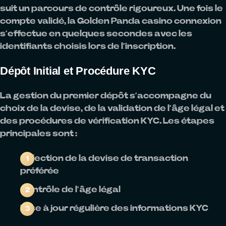
suit un parcours de contrôle rigoureux. Une fois le
compte validé, la Golden Panda casino connexion
s’effectue en quelques secondes avec les
identifiants choisis lors de l’inscription.
Dépôt Initial et Procédure KYC
La gestion du premier dépôt s’accompagne du
choix de la devise, de la validation de l’âge légal et
des procédures de vérification KYC. Les étapes
principales sont :
Sélection de la devise de transaction
préférée
Contrôle de l’âge légal
Mise à jour régulière des informations KYC