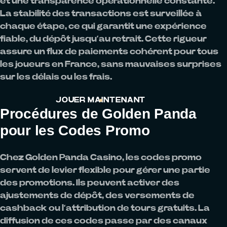
et une transparence opérationnelle constante.
La stabilité des transactions est surveillée à
chaque étape, ce qui garantit une expérience
fiable, du dépôt jusqu’au retrait. Cette rigueur
assure un flux de paiements cohérent pour tous
les joueurs en France, sans mauvaises surprises
sur les délais ou les frais.
JOUER MAINTENANT
Procédures de Golden Panda
pour les Codes Promo
Chez Golden Panda Casino, les codes promo
servent de levier flexible pour gérer une partie
des promotions. Ils peuvent activer des
ajustements de dépôt, des versements de
cashback ou l’attribution de tours gratuits. La
diffusion de ces codes passe par des canaux