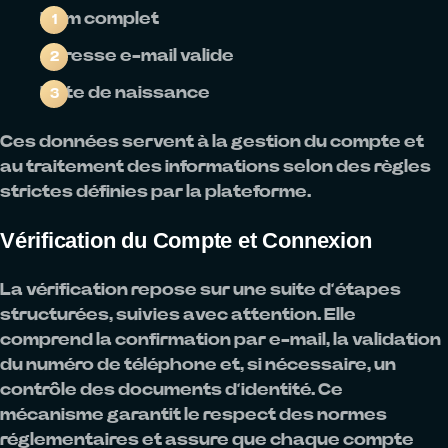
Nom complet
Adresse e-mail valide
Date de naissance
Ces données servent à la gestion du compte et
au traitement des informations selon des règles
strictes définies par la plateforme.
Vérification du Compte et Connexion
La vérification repose sur une suite d’étapes
structurées, suivies avec attention. Elle
comprend la confirmation par e-mail, la validation
du numéro de téléphone et, si nécessaire, un
contrôle des documents d’identité. Ce
mécanisme garantit le respect des normes
réglementaires et assure que chaque compte