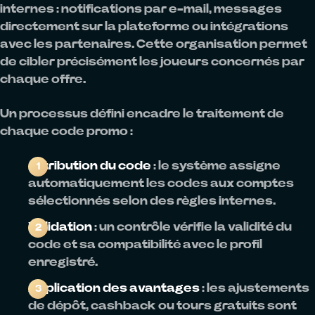
internes : notifications par e-mail, messages
directement sur la plateforme ou intégrations
avec les partenaires. Cette organisation permet
de cibler précisément les joueurs concernés par
chaque offre.
Un processus défini encadre le traitement de
chaque code promo :
Attribution du code
: le système assigne
automatiquement les codes aux comptes
sélectionnés selon des règles internes.
Validation
: un contrôle vérifie la validité du
code et sa compatibilité avec le profil
enregistré.
Application des avantages
: les ajustements
de dépôt, cashback ou tours gratuits sont