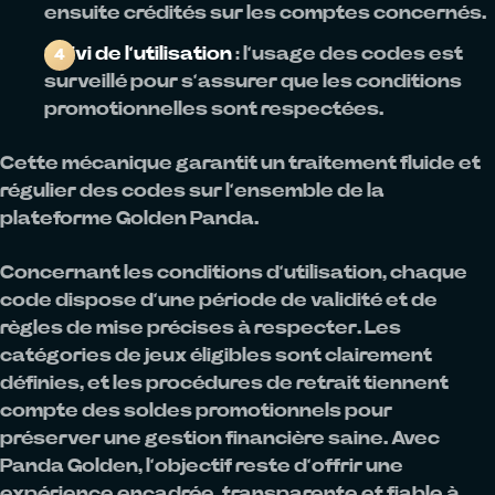
ensuite crédités sur les comptes concernés.
Suivi de l’utilisation
: l’usage des codes est
surveillé pour s’assurer que les conditions
promotionnelles sont respectées.
Cette mécanique garantit un traitement fluide et
régulier des codes sur l’ensemble de la
plateforme Golden Panda.
Concernant les conditions d’utilisation, chaque
code dispose d’une période de validité et de
règles de mise précises à respecter. Les
catégories de jeux éligibles sont clairement
définies, et les procédures de retrait tiennent
compte des soldes promotionnels pour
préserver une gestion financière saine. Avec
Panda Golden, l’objectif reste d’offrir une
expérience encadrée, transparente et fiable à