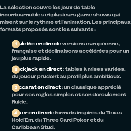
La sélection couvre les jeux de table
incontournables et plusieurs game shows qui
misent sur le rythme et l’animation. Les principaux
formats proposés sont les suivants :
Roulette en direct
: versions européenne,
française et déclinaisons accélérées pour un
jeu plus rapide.
Blackjack en direct
: tables à mises variées,
du joueur prudent au profil plus ambitieux.
Baccarat en direct
: un classique apprécié
pour ses règles simples et son déroulement
fluide.
Poker en direct
: formats inspirés du Texas
Hold’Em, du Three Card Poker et du
Caribbean Stud.