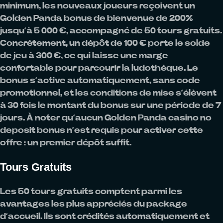
minimum, les nouveaux joueurs reçoivent un
Golden Panda bonus de bienvenue de 200%
jusqu’à 5 000 €, accompagné de 50 tours gratuits.
Concrètement, un dépôt de 100 € porte le solde
de jeu à 300 €, ce qui laisse une marge
confortable pour parcourir la ludothèque. Le
bonus s’active automatiquement, sans code
promotionnel, et les conditions de mise s’élèvent
à 30 fois le montant du bonus sur une période de 7
jours. À noter qu’aucun Golden Panda casino no
deposit bonus n’est requis pour activer cette
offre : un premier dépôt suffit.
Tours Gratuits
Les 50 tours gratuits comptent parmi les
avantages les plus appréciés du package
d’accueil. Ils sont crédités automatiquement et