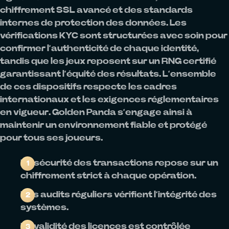
chiffrement SSL avancé et des standards
internes de protection des données. Les
vérifications KYC sont structurées avec soin pour
confirmer l’authenticité de chaque identité,
tandis que les jeux reposent sur un RNG certifié
garantissant l’équité des résultats. L’ensemble
de ces dispositifs respecte les cadres
internationaux et les exigences réglementaires
en vigueur. Golden Panda s’engage ainsi à
maintenir un environnement fiable et protégé
pour tous ses joueurs.
La sécurité des transactions repose sur un
chiffrement strict à chaque opération.
Des audits réguliers vérifient l’intégrité des
systèmes.
La validité des licences est contrôlée