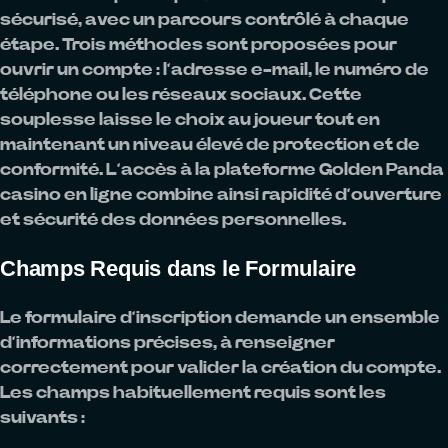
sécurisé, avec un parcours contrôlé à chaque
étape. Trois méthodes sont proposées pour
ouvrir un compte : l’adresse e-mail, le numéro de
téléphone ou les réseaux sociaux. Cette
souplesse laisse le choix au joueur tout en
maintenant un niveau élevé de protection et de
conformité. L’accès à la plateforme Golden Panda
casino en ligne combine ainsi rapidité d’ouverture
et sécurité des données personnelles.
Champs Requis dans le Formulaire
Le formulaire d’inscription demande un ensemble
d’informations précises, à renseigner
correctement pour valider la création du compte.
Les champs habituellement requis sont les
suivants :